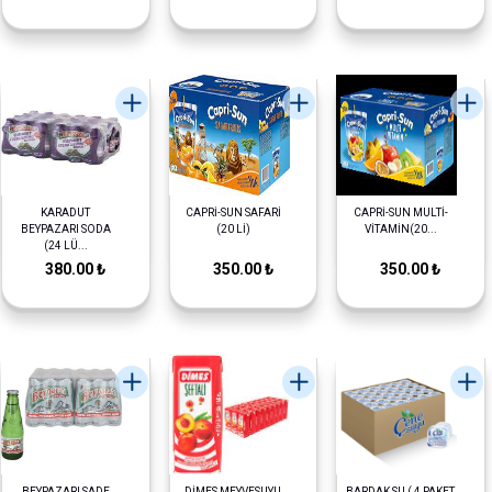
KARADUT
CAPRİ-SUN SAFARİ
CAPRİ-SUN MULTİ-
BEYPAZARI SODA
(20 Lİ)
VİTAMİN(20...
(24 LÜ...
380.00 ₺
350.00 ₺
350.00 ₺
BEYPAZARI SADE
DİMES MEYVESUYU
BARDAK SU ( 4 PAKET