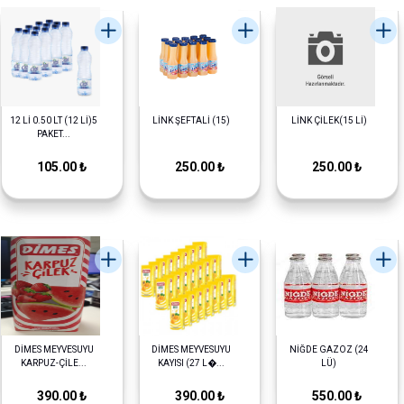
12 Lİ 0.50 LT (12 Lİ)5
LİNK ŞEFTALİ (15)
LİNK ÇİLEK(15 Lİ)
PAKET...
105.00 ₺
250.00 ₺
250.00 ₺
DİMES MEYVESUYU
DİMES MEYVESUYU
NİĞDE GAZOZ (24
KARPUZ-ÇİLE...
KAYISI (27 L�...
LÜ)
390.00 ₺
390.00 ₺
550.00 ₺