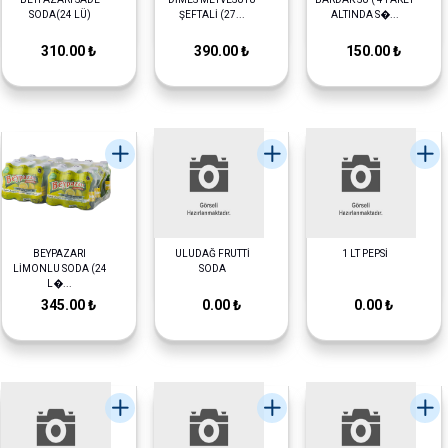
SODA(24 LÜ)
ŞEFTALİ (27...
ALTINDA S�...
310.00 ₺
390.00 ₺
150.00 ₺
BEYPAZARI
ULUDAĞ FRUTTİ
1 LT PEPSİ
LİMONLU SODA (24
SODA
L�...
345.00 ₺
0.00 ₺
0.00 ₺