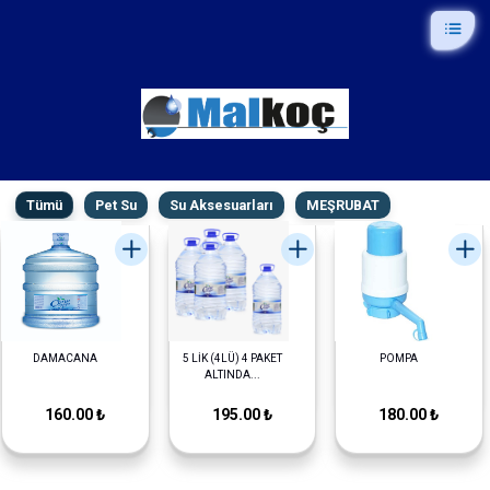
Tümü
Pet Su
Su Aksesuarları
MEŞRUBAT
DAMACANA
5 LİK (4LÜ) 4 PAKET
POMPA
ALTINDA...
160.00 ₺
195.00 ₺
180.00 ₺