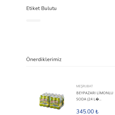
Etiket Bulutu
Önerdiklerimiz
ı
MEŞRUBAT
BEYPAZARI LİMONLU
SODA (24 L�...
345.00 ₺