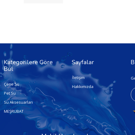
Kategorilere Göre
Sayfalar
B
Bul
İletişim
Ge
Çene Su
Hakkımızda
Pet Su
Su Aksesuarları
MEŞRUBAT