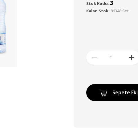
3
Stok Kodu:
Kalan Stok:
86348 Set
Sepete Ek