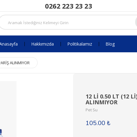
0262 223 23 23
Anasayfa
Hakkımızda
Politikalamız
Blog
SİPARİŞ ALINMIYOR
12 Lİ 0.50 LT (12 
ALINMIYOR
Pet Su
105.00 ₺