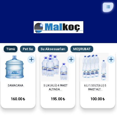
Tümü
Pet Su
Su Aksesuarları
MEŞRUBAT
DAMACANA
5 LİK (4LÜ) 4 PAKET
6 LI 1.50 LT(6 LI) 5
ALTINDA...
PAKET ALT...
160.00 ₺
195.00 ₺
100.00 ₺