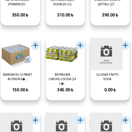
VİTAMİN(20...
SODA(24 LÜ)
ŞEFTALİ (27...
350.00 ₺
310.00 ₺
390.00 ₺
BARDAK SU ( 4 PAKET
BEYPAZARI
ULUDAĞ FRUTTİ
ALTINDA S�...
LİMONLU SODA (24
SODA
L�...
150.00 ₺
345.00 ₺
0.00 ₺