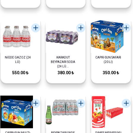
NİĞDE GAZOZ (24
KARADUT
CAPRİ-SUN SAFARİ
LÜ)
BEYPAZARI SODA
(20 Lİ)
(24 LÜ...
550.00 ₺
380.00 ₺
350.00 ₺
CAPRİ-SUN MULTİ-
BEYPAZARI SADE
DİMES MEYVESUYU