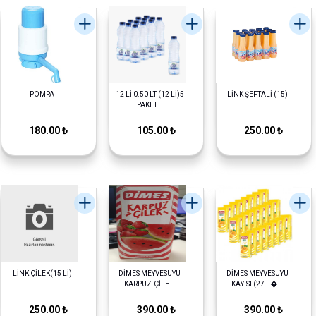
POMPA
12 Lİ 0.50 LT (12 Lİ)5
LİNK ŞEFTALİ (15)
PAKET...
180.00 ₺
105.00 ₺
250.00 ₺
LİNK ÇİLEK(15 Lİ)
DİMES MEYVESUYU
DİMES MEYVESUYU
KARPUZ-ÇİLE...
KAYISI (27 L�...
250.00 ₺
390.00 ₺
390.00 ₺